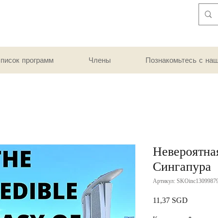
писок программ
Члены
Познакомьтесь с на
Невероятна
Сингапура
Артикул: SKOinc1309987
Цена
11,37 SGD