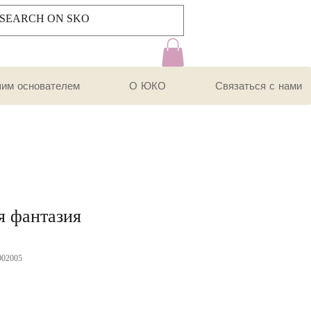
шим основателем
О ЮКО
Связаться с нами
я фантазия
902005